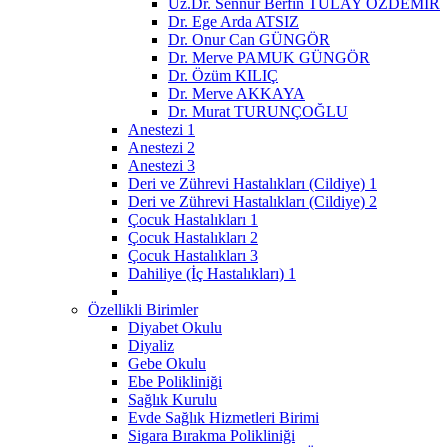
Uz.Dr. Sennur Berfin TULAY ÖZDEMİR
Dr. Ege Arda ATSIZ
Dr. Onur Can GÜNGÖR
Dr. Merve PAMUK GÜNGÖR
Dr. Özüm KILIÇ
Dr. Merve AKKAYA
Dr. Murat TURUNÇOĞLU
Anestezi 1
Anestezi 2
Anestezi 3
Deri ve Zührevi Hastalıkları (Cildiye) 1
Deri ve Zührevi Hastalıkları (Cildiye) 2
Çocuk Hastalıkları 1
Çocuk Hastalıkları 2
Çocuk Hastalıkları 3
Dahiliye (İç Hastalıkları) 1
Özellikli Birimler
Diyabet Okulu
Diyaliz
Gebe Okulu
Ebe Polikliniği
Sağlık Kurulu
Evde Sağlık Hizmetleri Birimi
Sigara Bırakma Polikliniği