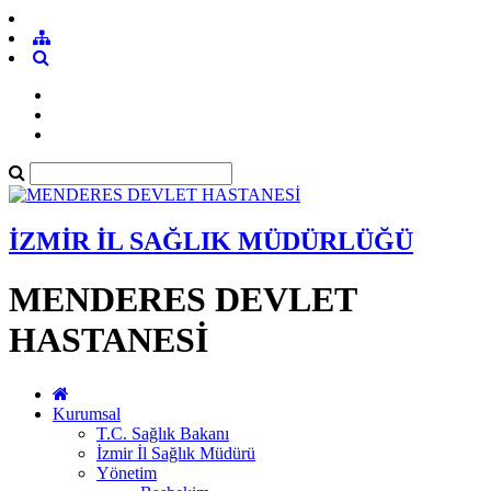
İZMİR İL SAĞLIK MÜDÜRLÜĞÜ
MENDERES DEVLET
HASTANESİ
Kurumsal
T.C. Sağlık Bakanı
İzmir İl Sağlık Müdürü
Yönetim