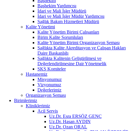
Başhekim
Başhekim Yardımcısı
İdari ve Mali İşler Müdürü
İdari ve Mali İşler Müdür Yardımcısı
Sağlık Bakım Hizmetleri Müdürü
Kalite Yönetimi
Kalite Yönetim Birimi Çalışanları
Birim Kalite Sorumluları
Kalite Yönetim Birimi Organizasyon Şeması
Sağlıkta Kalite Akreditasyon ve Çalışan Hakları
Daire Başkanlığı
Sağlıkta Kalitenin Geliştirilmesi ve
Değerlendirilmesine Dair Yönetmelik
SKS Komiteler
Hastanemiz
Misyonumuz
Vizyonumuz
Değerlerimiz
Organizasyon Şeması
Birimlerimiz
Kliniklerimiz
Acil Servis
Uz.Dr. Esra ERSÖZ GENÇ
Uz.Dr. Hasan AYDIN
Uz.Dr. Ozan ORAL