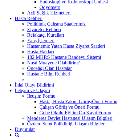
Endoskopi ve Kolonoskopi Ünitesi
Odyometri
Acil Sağlık Hizmetleri
Hasta Rehberi
Poliklinik Çalışma Saatlerimiz
Ziyaretçi Rehberi
Refakatçi Kuralları
Yatış İşlemleri
Hastanemiz Yatan Hasta Ziyaret Saatleri
Hasta Hakları
182 MHRS Hastane Randevu Sistemi
Nasıl Muayene Olabilirim?
Önceliği Olan Hastalar
Hastane Bilgi Rehberi
İhlal Olayı Bildirimi
İletişim ve Ulaşım
İletişim Formu
Hasta, Hasta Yakını Görüş/Öneri Formu
Çalışan Görüş ve Öneri Formu
Gebe Okulu Eğitim Ön Kayıt Formu
Menderes Devlet Hastanesi Ulaşım Bilgileri
Özdere Semt Polikliniği Ulaşım Bilgileri
Duyurular