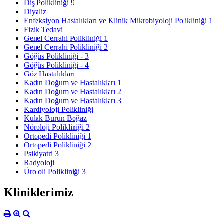
Diş Polikliniği 9
Diyaliz
Enfeksiyon Hastalıkları ve Klinik Mikrobiyoloji Polikliniği 1
Fizik Tedavi
Genel Cerrahi Polikliniği 1
Genel Cerrahi Polikliniği 2
Göğüs Polikliniği - 3
Göğüs Polikliniği - 4
Göz Hastalıkları
Kadın Doğum ve Hastalıkları 1
Kadın Doğum ve Hastalıkları 2
Kadın Doğum ve Hastalıkları 3
Kardiyoloji Polikliniği
Kulak Burun Boğaz
​Nöroloji Polikliniği 2
Ortopedi Polikliniği 1
Ortopedi Polikliniği 2
Psikiyatri 3
Radyoloji
Ürololi Polikliniği 3
Kliniklerimiz