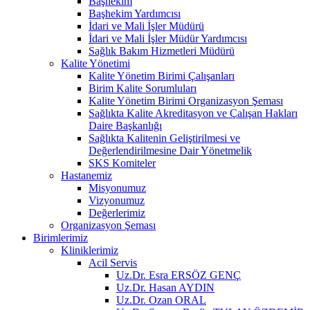
Başhekim
Başhekim Yardımcısı
İdari ve Mali İşler Müdürü
İdari ve Mali İşler Müdür Yardımcısı
Sağlık Bakım Hizmetleri Müdürü
Kalite Yönetimi
Kalite Yönetim Birimi Çalışanları
Birim Kalite Sorumluları
Kalite Yönetim Birimi Organizasyon Şeması
Sağlıkta Kalite Akreditasyon ve Çalışan Hakları
Daire Başkanlığı
Sağlıkta Kalitenin Geliştirilmesi ve
Değerlendirilmesine Dair Yönetmelik
SKS Komiteler
Hastanemiz
Misyonumuz
Vizyonumuz
Değerlerimiz
Organizasyon Şeması
Birimlerimiz
Kliniklerimiz
Acil Servis
Uz.Dr. Esra ERSÖZ GENÇ
Uz.Dr. Hasan AYDIN
Uz.Dr. Ozan ORAL