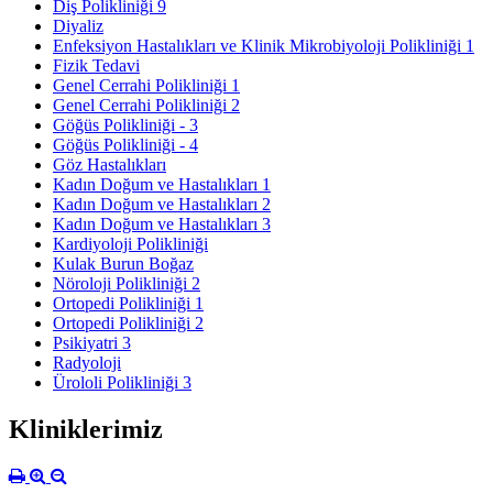
Diş Polikliniği 9
Diyaliz
Enfeksiyon Hastalıkları ve Klinik Mikrobiyoloji Polikliniği 1
Fizik Tedavi
Genel Cerrahi Polikliniği 1
Genel Cerrahi Polikliniği 2
Göğüs Polikliniği - 3
Göğüs Polikliniği - 4
Göz Hastalıkları
Kadın Doğum ve Hastalıkları 1
Kadın Doğum ve Hastalıkları 2
Kadın Doğum ve Hastalıkları 3
Kardiyoloji Polikliniği
Kulak Burun Boğaz
​Nöroloji Polikliniği 2
Ortopedi Polikliniği 1
Ortopedi Polikliniği 2
Psikiyatri 3
Radyoloji
Ürololi Polikliniği 3
Kliniklerimiz