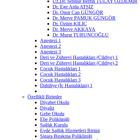
Uz.Dr. Sennur Berfin TULAY ÖZDEMİR
Dr. Ege Arda ATSIZ
Dr. Onur Can GÜNGÖR
Dr. Merve PAMUK GÜNGÖR
Dr. Özüm KILIÇ
Dr. Merve AKKAYA
Dr. Murat TURUNÇOĞLU
Anestezi 1
Anestezi 2
Anestezi 3
Deri ve Zührevi Hastalıkları (Cildiye) 1
Deri ve Zührevi Hastalıkları (Cildiye) 2
Çocuk Hastalıkları 1
Çocuk Hastalıkları 2
Çocuk Hastalıkları 3
Dahiliye (İç Hastalıkları) 1
Özellikli Birimler
Diyabet Okulu
Diyaliz
Gebe Okulu
Ebe Polikliniği
Sağlık Kurulu
Evde Sağlık Hizmetleri Birimi
Sigara Bırakma Polikliniği