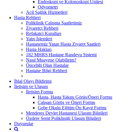
Endoskopi ve Kolonoskopi Ünitesi
Odyometri
Acil Sağlık Hizmetleri
Hasta Rehberi
Poliklinik Çalışma Saatlerimiz
Ziyaretçi Rehberi
Refakatçi Kuralları
Yatış İşlemleri
Hastanemiz Yatan Hasta Ziyaret Saatleri
Hasta Hakları
182 MHRS Hastane Randevu Sistemi
Nasıl Muayene Olabilirim?
Önceliği Olan Hastalar
Hastane Bilgi Rehberi
İhlal Olayı Bildirimi
İletişim ve Ulaşım
İletişim Formu
Hasta, Hasta Yakını Görüş/Öneri Formu
Çalışan Görüş ve Öneri Formu
Gebe Okulu Eğitim Ön Kayıt Formu
Menderes Devlet Hastanesi Ulaşım Bilgileri
Özdere Semt Polikliniği Ulaşım Bilgileri
Duyurular