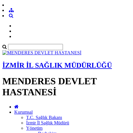
İZMİR İL SAĞLIK MÜDÜRLÜĞÜ
MENDERES DEVLET
HASTANESİ
Kurumsal
T.C. Sağlık Bakanı
İzmir İl Sağlık Müdürü
Yönetim