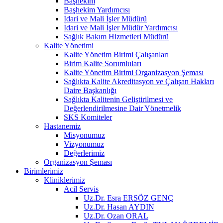
Başhekim
Başhekim Yardımcısı
İdari ve Mali İşler Müdürü
İdari ve Mali İşler Müdür Yardımcısı
Sağlık Bakım Hizmetleri Müdürü
Kalite Yönetimi
Kalite Yönetim Birimi Çalışanları
Birim Kalite Sorumluları
Kalite Yönetim Birimi Organizasyon Şeması
Sağlıkta Kalite Akreditasyon ve Çalışan Hakları
Daire Başkanlığı
Sağlıkta Kalitenin Geliştirilmesi ve
Değerlendirilmesine Dair Yönetmelik
SKS Komiteler
Hastanemiz
Misyonumuz
Vizyonumuz
Değerlerimiz
Organizasyon Şeması
Birimlerimiz
Kliniklerimiz
Acil Servis
Uz.Dr. Esra ERSÖZ GENÇ
Uz.Dr. Hasan AYDIN
Uz.Dr. Ozan ORAL