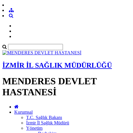
İZMİR İL SAĞLIK MÜDÜRLÜĞÜ
MENDERES DEVLET
HASTANESİ
Kurumsal
T.C. Sağlık Bakanı
İzmir İl Sağlık Müdürü
Yönetim