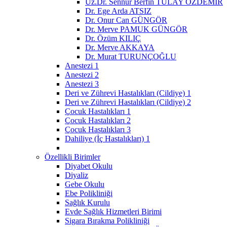
Uz.Dr. Sennur Berfin TULAY ÖZDEMİR
Dr. Ege Arda ATSIZ
Dr. Onur Can GÜNGÖR
Dr. Merve PAMUK GÜNGÖR
Dr. Özüm KILIÇ
Dr. Merve AKKAYA
Dr. Murat TURUNÇOĞLU
Anestezi 1
Anestezi 2
Anestezi 3
Deri ve Zührevi Hastalıkları (Cildiye) 1
Deri ve Zührevi Hastalıkları (Cildiye) 2
Çocuk Hastalıkları 1
Çocuk Hastalıkları 2
Çocuk Hastalıkları 3
Dahiliye (İç Hastalıkları) 1
Özellikli Birimler
Diyabet Okulu
Diyaliz
Gebe Okulu
Ebe Polikliniği
Sağlık Kurulu
Evde Sağlık Hizmetleri Birimi
Sigara Bırakma Polikliniği