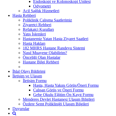
Endoskopi ve Kolonoskopi Ünitesi
Odyometri
Acil Sağlık Hizmetleri
Hasta Rehberi
Poliklinik Çalışma Saatlerimiz
Ziyaretçi Rehberi
Refakatçi Kuralları
Yatış İşlemleri
Hastanemiz Yatan Hasta Ziyaret Saatleri
Hasta Hakları
182 MHRS Hastane Randevu Sistemi
Nasıl Muayene Olabilirim?
Önceliği Olan Hastalar
Hastane Bilgi Rehberi
İhlal Olayı Bildirimi
İletişim ve Ulaşım
İletişim Formu
Hasta, Hasta Yakını Görüş/Öneri Formu
Çalışan Görüş ve Öneri Formu
Gebe Okulu Eğitim Ön Kayıt Formu
Menderes Devlet Hastanesi Ulaşım Bilgileri
Özdere Semt Polikliniği Ulaşım Bilgileri
Duyurular