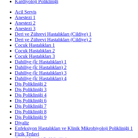
Kardiyoloji Polikliniği
Acil Servis
Anestezi 1
Anestezi 2
Anestezi 3
Deri ve Zührevi Hastalıkları (Cildiye) 1
Deri ve Zührevi Hastalıkları (Cildiye) 2
Çocuk Hastalıkları 1
Çocuk Hastalıkları 2
Çocuk Hastalıkları 3
Dahiliye (İç Hastalıkları) 1
Dahiliye (İç Hastalıkları) 2
Dahiliye (İç Hastalıkları) 3
Dahiliye (İç Hastalıkları) 4
Diş Polikliniği 2
Diş Polikliniği 3
Diş Polikliniği 4
Diş Polikliniği 6
Diş Polikliniği 7
Diş Polikliniği 8
Diş Polikliniği 9
Diyaliz
Enfeksiyon Hastalıkları ve Klinik Mikrobiyoloji Polikliniği 1
Fizik Tedavi