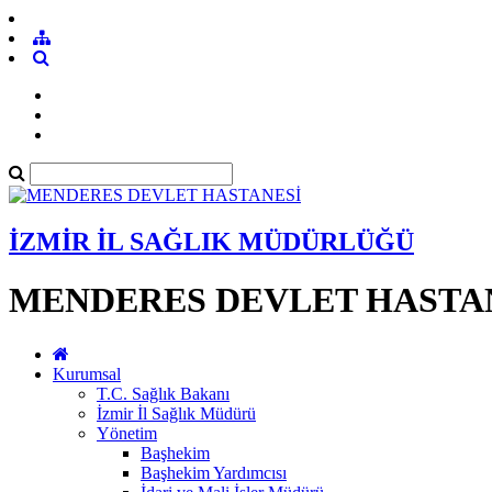
İZMİR İL SAĞLIK MÜDÜRLÜĞÜ
MENDERES DEVLET HASTA
Kurumsal
T.C. Sağlık Bakanı
İzmir İl Sağlık Müdürü
Yönetim
Başhekim
Başhekim Yardımcısı