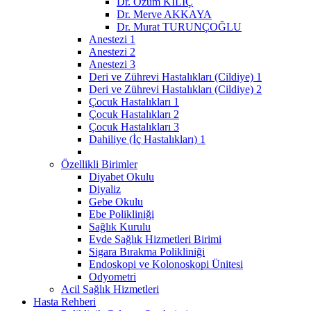
Dr. Özüm KILIÇ
Dr. Merve AKKAYA
Dr. Murat TURUNÇOĞLU
Anestezi 1
Anestezi 2
Anestezi 3
Deri ve Zührevi Hastalıkları (Cildiye) 1
Deri ve Zührevi Hastalıkları (Cildiye) 2
Çocuk Hastalıkları 1
Çocuk Hastalıkları 2
Çocuk Hastalıkları 3
Dahiliye (İç Hastalıkları) 1
Özellikli Birimler
Diyabet Okulu
Diyaliz
Gebe Okulu
Ebe Polikliniği
Sağlık Kurulu
Evde Sağlık Hizmetleri Birimi
Sigara Bırakma Polikliniği
Endoskopi ve Kolonoskopi Ünitesi
Odyometri
Acil Sağlık Hizmetleri
Hasta Rehberi