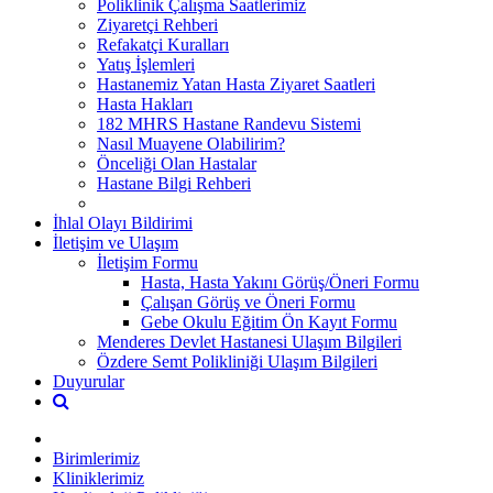
Poliklinik Çalışma Saatlerimiz
Ziyaretçi Rehberi
Refakatçi Kuralları
Yatış İşlemleri
Hastanemiz Yatan Hasta Ziyaret Saatleri
Hasta Hakları
182 MHRS Hastane Randevu Sistemi
Nasıl Muayene Olabilirim?
Önceliği Olan Hastalar
Hastane Bilgi Rehberi
İhlal Olayı Bildirimi
İletişim ve Ulaşım
İletişim Formu
Hasta, Hasta Yakını Görüş/Öneri Formu
Çalışan Görüş ve Öneri Formu
Gebe Okulu Eğitim Ön Kayıt Formu
Menderes Devlet Hastanesi Ulaşım Bilgileri
Özdere Semt Polikliniği Ulaşım Bilgileri
Duyurular
Birimlerimiz
Kliniklerimiz