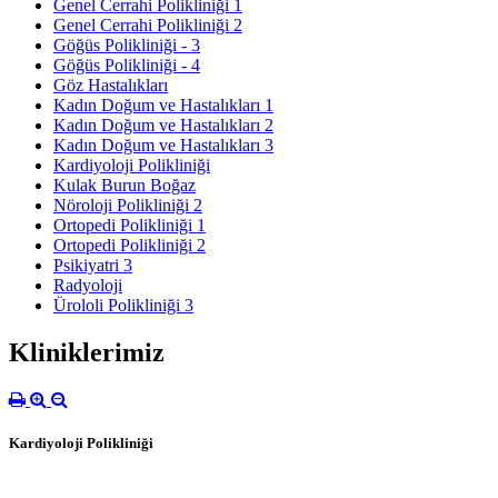
Genel Cerrahi Polikliniği 1
Genel Cerrahi Polikliniği 2
Göğüs Polikliniği - 3
Göğüs Polikliniği - 4
Göz Hastalıkları
Kadın Doğum ve Hastalıkları 1
Kadın Doğum ve Hastalıkları 2
Kadın Doğum ve Hastalıkları 3
Kardiyoloji Polikliniği
Kulak Burun Boğaz
​Nöroloji Polikliniği 2
Ortopedi Polikliniği 1
Ortopedi Polikliniği 2
Psikiyatri 3
Radyoloji
Ürololi Polikliniği 3
Kliniklerimiz
Kardiyoloji Polikliniği