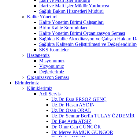
İdari ve Mali İşler Müdürü
İdari ve Mali İşler Müdür Yardımcısı
Sağlık Bakım Hizmetleri Müdürü
Kalite Yönetimi
Kalite Yönetim Birimi Çalışanları
Birim Kalite Sorumluları
Kalite Yönetim Birimi Organizasyon Şeması
Sağlıkta Kalite Akreditasyon ve Çalışan Hakları D
Sağlıkta Kalitenin Geliştirilmesi ve Değerlendiril
SKS Komiteler
Hastanemiz
Misyonumuz
Vizyonumuz
Değerlerimiz
Organizasyon Şeması
Birimlerimiz
Kliniklerimiz
Acil Servis
Uz.Dr. Esra ERSÖZ GENÇ
Uz.Dr. Hasan AYDIN
Uz.Dr. Ozan ORAL
Uz.Dr. Sennur Berfin TULAY ÖZDEMİR
Dr. Ege Arda ATSIZ
Dr. Onur Can GÜNGÖR
Dr. Merve PAMUK GÜNGÖR